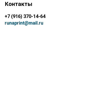
Контакты
+7 (916) 370-14-64
runaprint@mail.ru
режим работы:
пн-пт с 10:00 до 19:00
сб-вс выходной
141008 г. Мытищи, ул. Мира, д.30
Торговый дом «Петра», 1 подъезд,
павильон 9